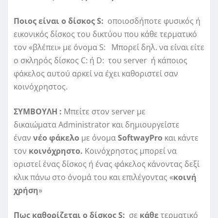
Ποιος είναι ο δίσκος
S:
οποιοσδήποτε φυσικός ή
εικονικός δίσκος του δικτύου που κάθε τερματικό
τον «βλέπει» με όνομα S: Μπορεί δηλ. να είναι είτε
ο σκληρός δίσκος C: ή D: του server ή κάποιος
φάκελος αυτού αρκεί να έχει καθοριστεί σαν
κοινόχρηστος.
ΣΥΜΒΟΥΛΗ :
Μπείτε στον server με
δικαιώματα Administrator και δημιουργείστε
έναν
νέο φάκελο
με όνομα
SoftwayPro
και κάντε
τον
κοινόχρηστο.
Κοινόχρηστος μπορεί να
οριστεί ένας δίσκος ή ένας φάκελος κάνοντας δεξί
κλικ πάνω στο όνομά του και επιλέγοντας «
κοινή
χρήση
»
Πως καθορίζεται ο δίσκος
S:
σε
κάθε
τερματικό