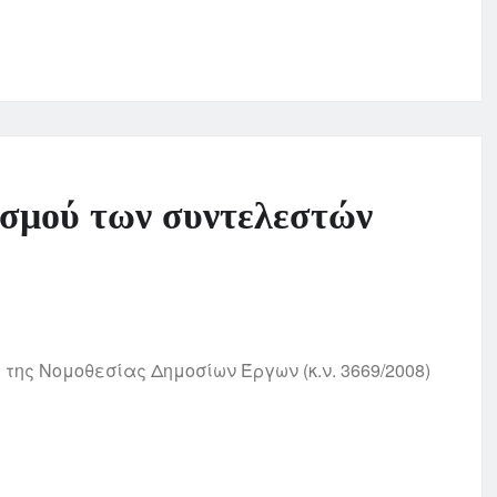
ισμού των συντελεστών
της Νομοθεσίας Δημοσίων Έργων (κ.ν. 3669/2008)