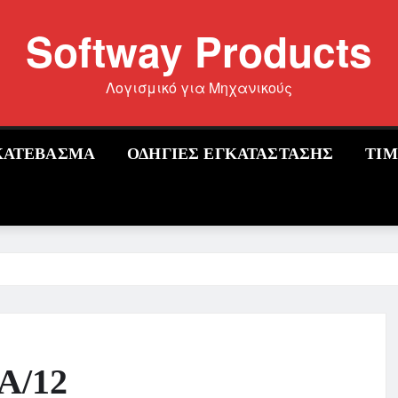
Softway Products
Λογισμικό για Μηχανικούς
ΚΑΤΕΒΑΣΜΑ
ΟΔΗΓΙΕΣ ΕΓΚΑΤΑΣΤΑΣΗΣ
ΤΙ
Α/12