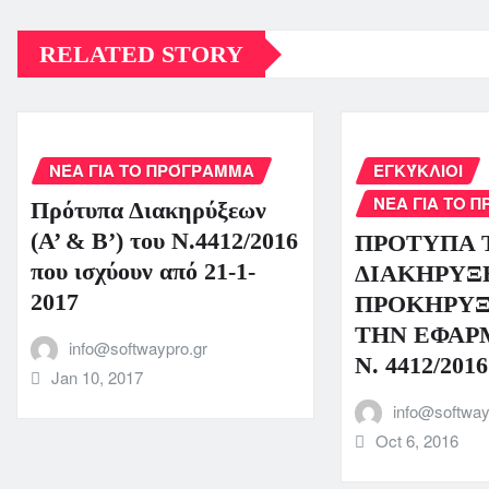
RELATED STORY
ΝΈΑ ΓΙΑ ΤΟ ΠΡΌΓΡΑΜΜΑ
ΕΓΚΎΚΛΙΟΙ
ΝΈΑ ΓΙΑ ΤΟ 
Πρότυπα Διακηρύξεων
(Α’ & Β’) του Ν.4412/2016
ΠΡΟΤΥΠΑ 
που ισχύουν από 21-1-
ΔΙΑΚΗΡΥΞ
2017
ΠΡΟΚΗΡΥΞ
ΤΗΝ ΕΦΑΡ
info@softwaypro.gr
Ν. 4412/2016
Jan 10, 2017
info@softway
Oct 6, 2016