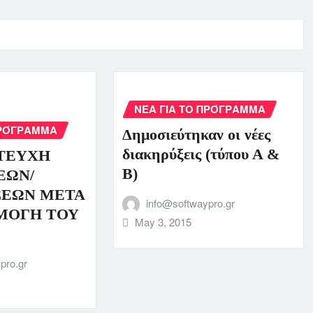
ΝΈΑ ΓΙΑ ΤΟ ΠΡΌΓΡΑΜΜΑ
ΠΡΌΓΡΑΜΜΑ
Δημοσιεύτηκαν οι νέες
διακηρύξεις (τύπου Α &
ΤΕΥΧΗ
Β)
ΕΩΝ/
ΕΩΝ ΜΕΤΑ
info@softwaypro.gr
ΜΟΓΗ ΤΟΥ
May 3, 2015
pro.gr